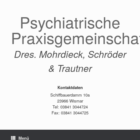
Zum
Inhalt
Psychiatrische
springen
Praxisgemeinscha
Dres. Mohrdieck, Schröder
& Trautner
Kontaktdaten
Schiffbauerdamm 10a
23966 Wismar
Tel: 03841 3044724
Fax: 03841 3044725
Menü