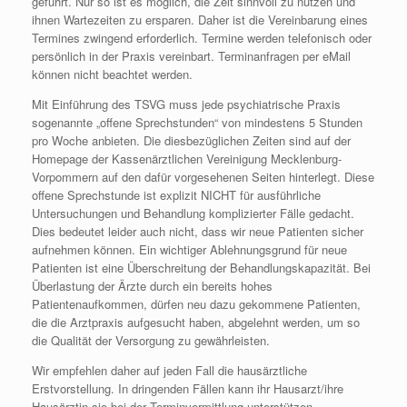
geführt. Nur so ist es möglich, die Zeit sinnvoll zu nutzen und
ihnen Wartezeiten zu ersparen. Daher ist die Vereinbarung eines
Termines zwingend erforderlich. Termine werden telefonisch oder
persönlich in der Praxis vereinbart. Terminanfragen per eMail
können nicht beachtet werden.
Mit Einführung des TSVG muss jede psychiatrische Praxis
sogenannte „offene Sprechstunden“ von mindestens 5 Stunden
pro Woche anbieten. Die diesbezüglichen Zeiten sind auf der
Homepage der Kassenärztlichen Vereinigung Mecklenburg-
Vorpommern auf den dafür vorgesehenen Seiten hinterlegt. Diese
offene Sprechstunde ist explizit NICHT für ausführliche
Untersuchungen und Behandlung komplizierter Fälle gedacht.
Dies bedeutet leider auch nicht, dass wir neue Patienten sicher
aufnehmen können. Ein wichtiger Ablehnungsgrund für neue
Patienten ist eine Überschreitung der Behandlungskapazität. Bei
Überlastung der Ärzte durch ein bereits hohes
Patientenaufkommen, dürfen neu dazu gekommene Patienten,
die die Arztpraxis aufgesucht haben, abgelehnt werden, um so
die Qualität der Versorgung zu gewährleisten.
Wir empfehlen daher auf jeden Fall die hausärztliche
Erstvorstellung. In dringenden Fällen kann ihr Hausarzt/ihre
Hausärztin sie bei der Terminvermittlung unterstützen.